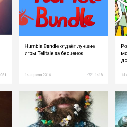
Humble Bandle отдаёт лучшие
Po
игры Telltale за бесценок
мо
до
1081
14 апреля 2016
1418
14 