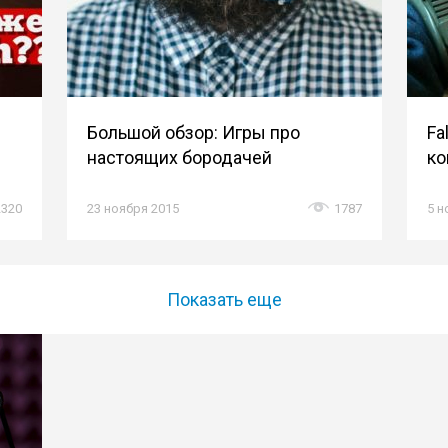
Большой обзор: Игры про
Fa
настоящих бородачей
ко
2320
23 ноября 2015
1787
5 н
Показать еще