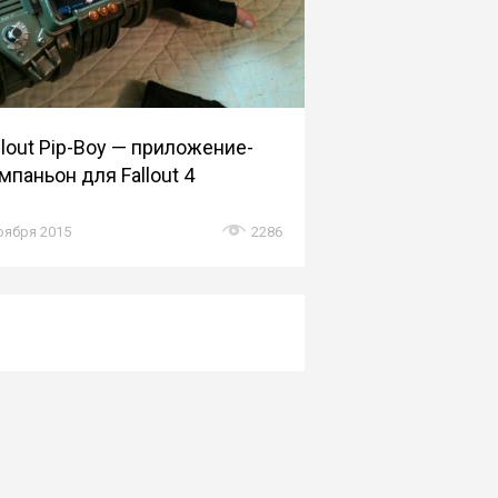
llout Pip-Boy — приложение-
мпаньон для Fallout 4
оября 2015
2286