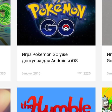
Игра Pokemon GO уже
Иг
доступна для Android и iOS
Go
3335
6 июля 2016
2225
5 и