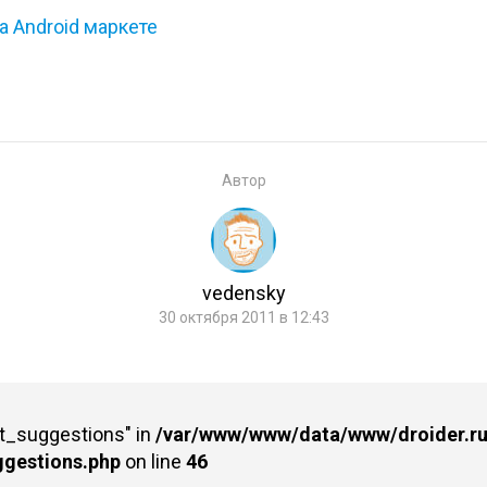
 Android маркете
Автор
vedensky
30 октября 2011 в 12:43
st_suggestions" in
/var/www/www/data/www/droider.ru/
ggestions.php
on line
46