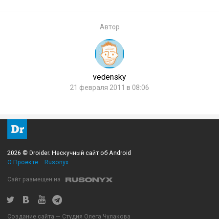
Автор
vedensky
21 февраля 2011 в 08:06
2026 © Droider. Нескучный сайт об Android
О Проекте
Rusonyx
Сайт размещен на
Создание сайта — Студия Олега Чулакова