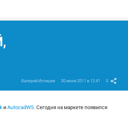
,
Валерий Истишев
30 июня 2011 в 12:41
0
k
и
AutocadWS
. Сегодня на маркете появился