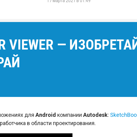
17 марта 2021 в 01:49
R VIEWER — ИЗОБРЕТАЙ
РАЙ
иложениях для
Android
компании
Autodesk
:
SketchBoo
аботчика в области проектирования.