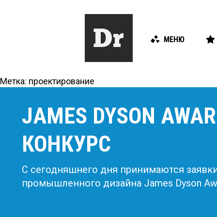
МЕНЮ
Метка:
проектирование
JAMES DYSON AWAR
КОНКУРС
С сегодняшнего дня принимаются заявки
промышленного дизайна James Dyson Awa