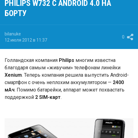
PHILIPS W732 С ANDROID 4.0 НА
БОРТУ
bilanuke
0
12 июля 2012 в 11:37
Голландская компания
Philips
многим известна
благодаря самым «живучим» телефонам линейки
Xenium
. Теперь компания решила выпустить Android-
смартфон с очень неплохим аккумулятором —
2400
мАч
. Помимо батарейки, аппарат может похвастать
поддержкой
2 SIM-карт
.