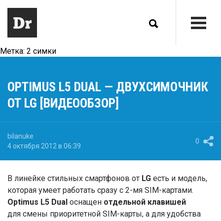
Метка:
2 симки
OPTIMUS L5 DUAL — ДВУХСИМОЧНИК
ОТ LG [ВИДЕООБЗОР]
bilanuke
0
4 октября 2012 в 06:39
В линейке стильных смартфонов от
LG
есть и модель,
которая умеет работать сразу с 2-мя SIM-картами.
Optimus L5 Dual
оснащен
отдельной клавишей
для смены приоритетной SIM-карты, а для удобства