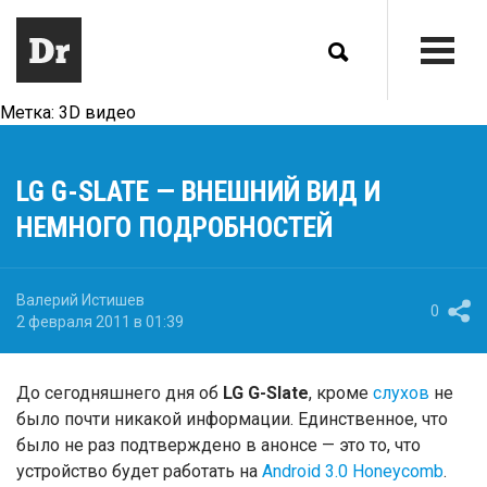
Метка:
3D видео
LG G-SLATE — ВНЕШНИЙ ВИД И
НЕМНОГО ПОДРОБНОСТЕЙ
Валерий Истишев
0
2 февраля 2011 в 01:39
До сегодняшнего дня об
LG G-Slate
, кроме
слухов
не
было почти никакой информации. Единственное, что
было не раз подтверждено в анонсе — это то, что
устройство будет работать на
Android 3.0 Honeycomb
.