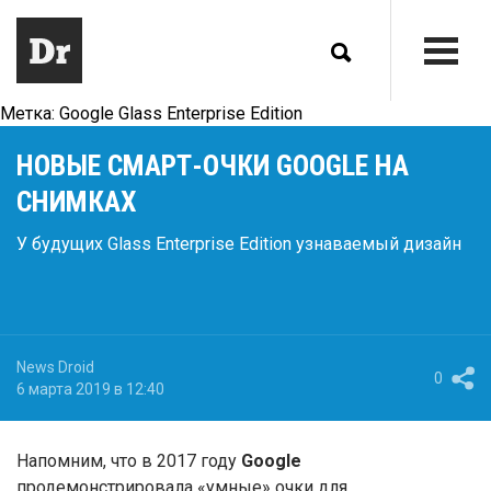
Метка:
Google Glass Enterprise Edition
НОВЫЕ СМАРТ-ОЧКИ GOOGLE НА
СНИМКАХ
У будущих Glass Enterprise Edition узнаваемый дизайн
News Droid
0
6 марта 2019 в 12:40
Напомним, что в 2017 году
Google
продемонстрировала «умные» очки для