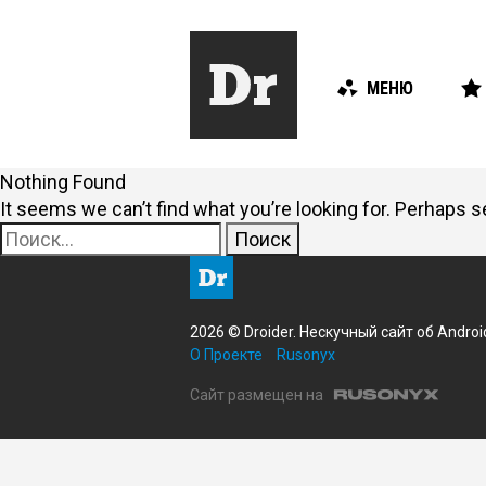
МЕНЮ
Nothing Found
It seems we can’t find what you’re looking for. Perhaps s
Найти:
2026 © Droider. Нескучный сайт об Androi
О Проекте
Rusonyx
Сайт размещен на