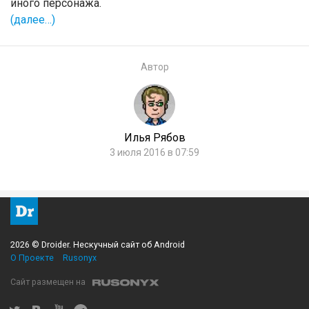
иного персонажа.
(далее…)
Автор
Илья Рябов
3 июля 2016 в 07:59
2026 © Droider. Нескучный сайт об Android
О Проекте
Rusonyx
Сайт размещен на