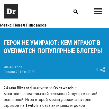
Метка:
Павел Пивоваров
ГЕРОИ НЕ УМИРАЮТ: КЕМ ИГРАЮТ В
OVERWATCH ПОПУЛЯРНЫЕ БЛОГЕРЫ
Илья Рябов
0
3 июля 2016 в 07:59
24 мая
Blizzard
выпустила
Overwatch
—
многопользовательский сессионый шутер в новой
вселенной. Игра второй месяц держится в топе
стримов на
Twitch
, а база активных игроков