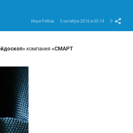
Илья Рябов
5 октября 2016 в 05:14
0
ейдоскоп»
компания
«СМАРТ