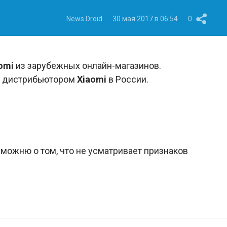
News Droid
30 мая 2017 в 06:54
0
omi
из зарубежных онлайн-магазинов.
м дистрибьютором
Xiaomi
в России.
можню о том, что не усматривает признаков