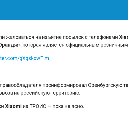
али жаловаться на изъятие посылок с телефонами
Xia
Орандж
», которая является официальным розничны
itter.com/gXgskxwTlm
 правообладателя проинформировал Оренбургскую та
 ввоза на российскую территорию.
ки
Xiaomi
из ТРОИС — пока не ясно.