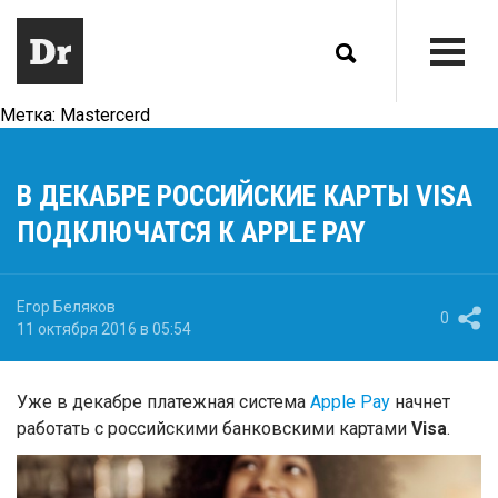
Метка:
Mastercerd
В ДЕКАБРЕ РОССИЙСКИЕ КАРТЫ VISA
ПОДКЛЮЧАТСЯ К APPLE PAY
Егор Беляков
0
11 октября 2016 в 05:54
Уже в декабре платежная система
Apple Pay
начнет
работать с российскими банковскими картами
Visa
.