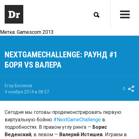
Метка:
Gamescom 2013
NEXTGAMECHALLENGE: РАУНД #1
БОРЯ VS ВАЛЕРА
Егор Беляков
0
4 ноября 2014 в 08:37
Сегодня мы готовы продемонстрировать первую
виртуальную бойню
#NextGameChallenge
в
подробностях. В правом углу ринга —
Борис
Веденский
, в левом —
Валерий Истишев
. Играем в