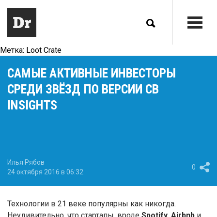
Метка:
Loot Crate
САМЫЕ АКТИВНЫЕ ИНВЕСТОРЫ
СРЕДИ ЗВЁЗД ПО ВЕРСИИ CB
INSIGHTS
Илья Рябов
0
24 октября 2016 в 06:32
Технологии в 21 веке популярны как никогда.
Неудивительно, что стартапы, вроде
Spotify, Airbnb
и