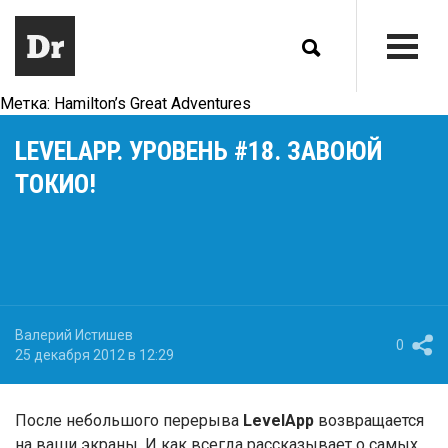
Метка:
Hamilton’s Great Adventures
LEVELAPP. УРОВЕНЬ #18. ЗАВОЮЙ
ТОКИО!
Валерий Истишев
0
25 декабря 2012 в 12:29
После небольшого перерыва
LevelApp
возвращается
на ваши экраны. И как всегда рассказывает о самых