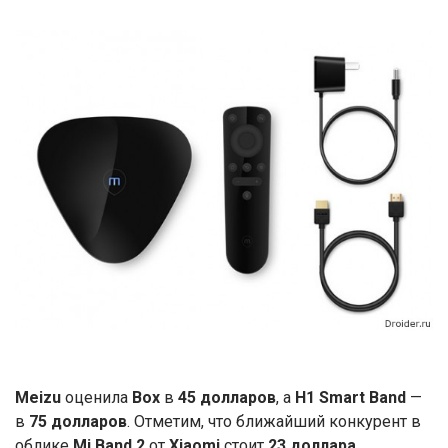
Meizu
оценила
Box
в
45 долларов
, а
H1 Smart Band
—
в
75 долларов
. Отметим, что ближайший конкурент в
облике
Mi Band 2
от
Xiaomi
стоит
23 доллара
.