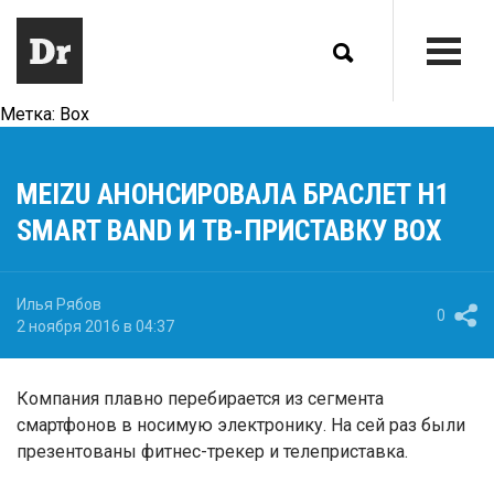
Метка:
Box
MEIZU АНОНСИРОВАЛА БРАСЛЕТ H1
SMART BAND И ТВ-ПРИСТАВКУ BOX
Илья Рябов
0
2 ноября 2016 в 04:37
Компания плавно перебирается из сегмента
смартфонов в носимую электронику. На сей раз были
презентованы фитнес-трекер и телеприставка.