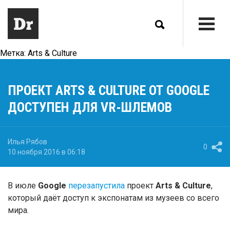
Метка:
Arts & Culture
ПРОЕКТ ARTS & CULTURE ОТ GOOGLE
ДОСТУПЕН ДЛЯ VR-ШЛЕМОВ
Илья Рябов
0
10 ноября 2016 в 06:18
В июле
Google
перезапустила
проект
Arts & Culture
,
который даёт доступ к экспонатам из музеев со всего
мира.