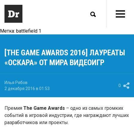
Метка:
battlefield 1
[THE GAME AWARDS 2016] ЛАУРЕАТЫ
«ОСКАРА» ОТ МИРА ВИДЕОИГР
Илья Рябов
0
2 декабря 2016 в 01:53
Премия
The Game Awards
– одно из самых громких
событий в игровой индустрии, где награждают лучших
разработчиков или проекты.