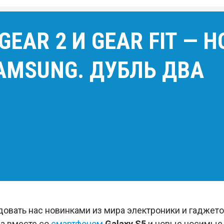
GEAR 2 И GEAR FIT — 
AMSUNG. ДУБЛЬ ДВА
ать нас новинками из мира электроники и гаджетов.
ла вместе со
смартфоном
Galaxy S5
и новые носимые