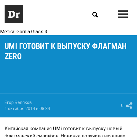
Метка:
Gorilla Glass 3
UMI ГОТОВИТ К ВЫПУСКУ ФЛАГМАН
ZERO
Егор Беляков
0
1 октября 2014 в 08:34
Китайская компания
UMi
готовит к выпуску новый
флагманский смартфон. Новинка получила название