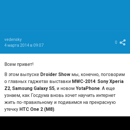
vedensky
0
4 марта 2014 в 09:07
Всем привет!
В этом выпуске
Droider Show
мы, конечно, поговорим
о главных гаджетах выставки
MWC-2014
:
Sony Xperia
Z2
,
Samsung Galaxy S5
, и новом
YotaPhone
. А еще
узнаем, как Госдума вновь хочет научить интернет
жить по-правильному и подивимся на прекрасную
утечку
HTC One 2 (M8)
.