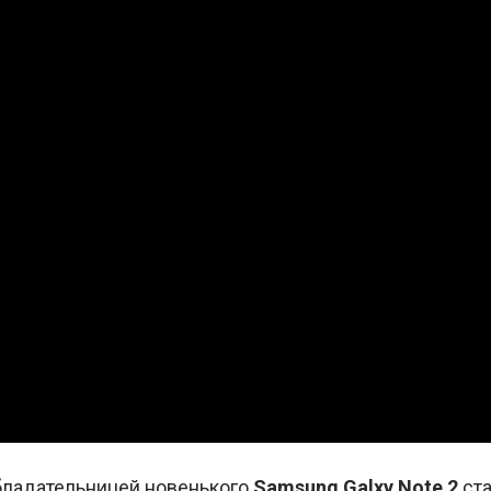
обладательницей новенького
Samsung Galxy Note 2
ст