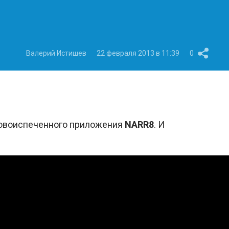
Валерий Истишев
22 февраля 2013 в 11:39
0
 новоиспеченного приложения
NARR8
. И