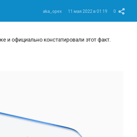
aka_opex
11 мая 2022 в 01:19
0
же и официально констатировали этот факт.