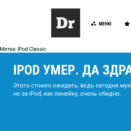
МЕНЮ
Метка:
IPod Classic
IPOD УМЕР. ДА ЗДР
Этого стоило ожидать, ведь сегодня муз
но за iPod, как линейку, очень обидно.