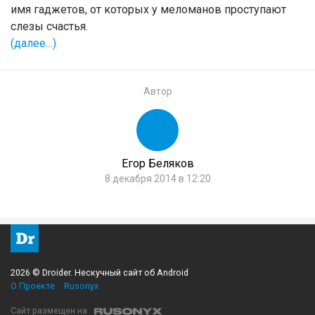
имя гаджетов, от которых у меломанов проступают
слезы счастья.
(далее…)
Автор
Егор Беляков
8 декабря 2014 в 12:20
2026 © Droider. Нескучный сайт об Android
О Проекте
Rusonyx
Сайт размещен на