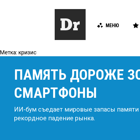
МЕНЮ
Метка:
кризис
ПАМЯТЬ ДОРОЖЕ ЗО
СМАРТФОНЫ
ИИ-бум съедает мировые запасы памяти
рекордное падение рынка.