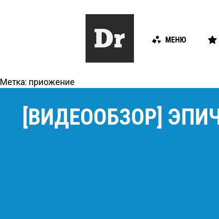
МЕНЮ
Метка:
приожение
[ВИДЕООБЗОР] ЭПИЧ