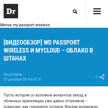
Метка:
my passport wireless
[ВИДЕООБЗОР] WD PASSPORT
WIRELESS И MYCLOUD – ОБЛАКО В
ШТАНАХ
Илья Рябов
0
30 декабря 2014 в 01:31
Пусть история со взломом аккаунтов звёзд в
облачных хранилищах уже давно отгремела –
осадочек, как говорится, остался. Вполне возможно,