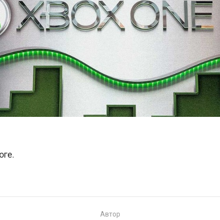
оге.
Автор