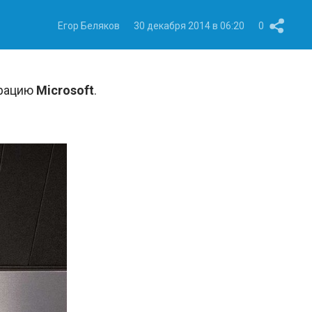
Егор Беляков
30 декабря 2014 в 06:20
0
орацию
Microsoft
.