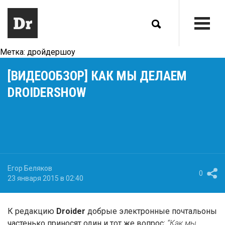
Метка:
дройдершоу
[ВИДЕООБЗОР] КАК МЫ ДЕЛАЕМ
DROIDERSHOW
Егор Беляков
0
23 января 2015 в 02:40
К редакцию
Droider
добрые электронные почтальоны
частенько приносят один и тот же вопрос:
“Как мы