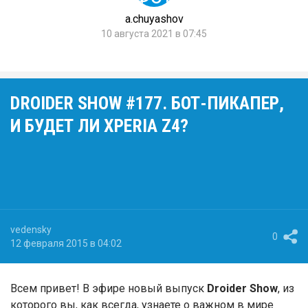
a.chuyashov
10 августа 2021 в 07:45
DROIDER SHOW #177. БОТ-ПИКАПЕР,
И БУДЕТ ЛИ XPERIA Z4?
vedensky
0
12 февраля 2015 в 04:02
Всем привет! В эфире новый выпуск
Droider Show
, из
которого вы, как всегда, узнаете о важном в мире