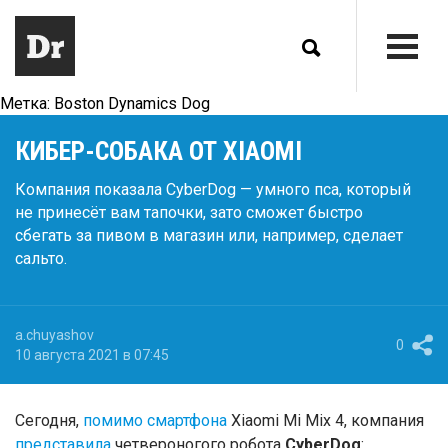
Метка:
Boston Dynamics Dog
КИБЕР-СОБАКА ОТ XIAOMI
Компания показала CyberDog — умного пса, который
не принесёт вам тапочки, зато сможет быстро
сбегать за пивом в магазин или, например, сделает
сальто.
a.chuyashov
0
10 августа 2021 в 07:45
Сегодня,
помимо смартфона
Xiaomi Mi Mix 4, компания
представила
четвероногого робота
CyberDog
: