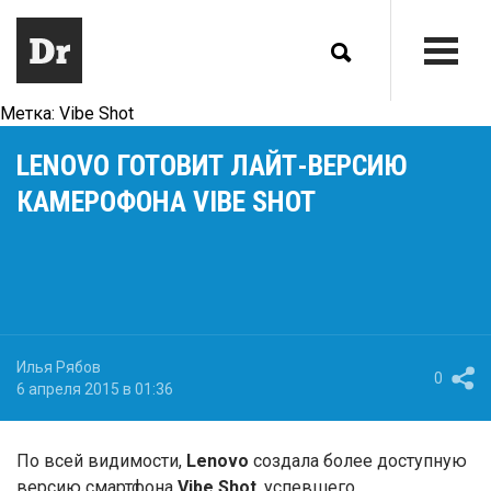
Метка:
Vibe Shot
LENOVO ГОТОВИТ ЛАЙТ-ВЕРСИЮ
КАМЕРОФОНА VIBE SHOT
Илья Рябов
0
6 апреля 2015 в 01:36
По всей видимости,
Lenovo
создала более доступную
версию смартфона
Vibe Shot
, успевшего