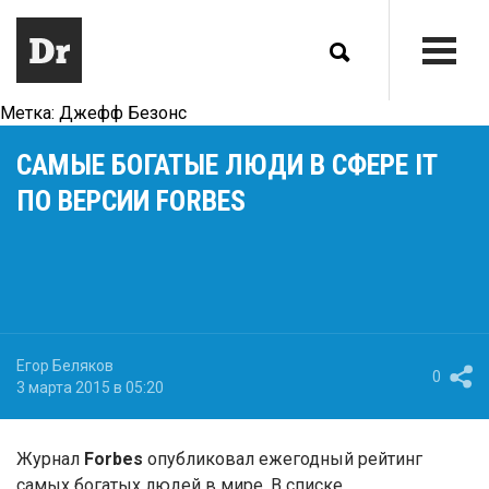
Метка:
Джефф Безонс
САМЫЕ БОГАТЫЕ ЛЮДИ В СФЕРЕ IT
ПО ВЕРСИИ FORBES
Егор Беляков
0
3 марта 2015 в 05:20
Журнал
Forbes
опубликовал ежегодный рейтинг
самых богатых людей в мире. В списке