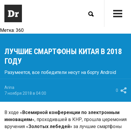
Метка:
360
ЛУЧШИЕ СМАРТФОНЫ КИТАЯ В 2018
ГОДУ
Разумеется, все победители несут на борту Android
Arina
0
7 ноября 2018 в 04:00
В ходе «
Всемирной конференции по электронным
инновациям
«, проходившей в КНР, прошла церемония
вручения «
Золотых лебедей
» за лучшие смартфоны