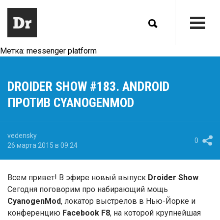
Метка:
messenger platform
DROIDER SHOW #183. ANDROID
ПРОТИВ CYANOGENMOD
vedensky
0
26 марта 2015 в 09:24
Всем привет! В эфире новый выпуск
Droider Show
.
Сегодня поговорим про набирающий мощь
CyanogenMod
, локатор выстрелов в Нью-Йорке и
конференцию
Facebook F8
, на которой крупнейшая