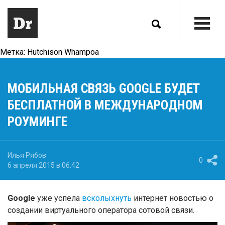
Метка:
Hutchison Whampoa
МОБИЛЬНАЯ СВЯЗЬ GOOGLE БУДЕТ
БЕСПЛАТНОЙ В МЕЖДУНАРОДНОМ
РОУМИНГЕ
Илья Рябов
0
6 апреля 2015 в 06:42
Google
уже успела
всколыхнуть
интернет новостью о
создании виртуального оператора сотовой связи.