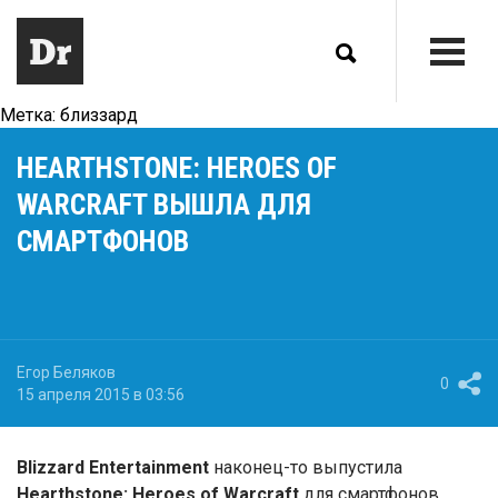
Метка:
близзард
HEARTHSTONE: HEROES OF
WARCRAFT ВЫШЛА ДЛЯ
СМАРТФОНОВ
Егор Беляков
0
15 апреля 2015 в 03:56
Blizzard Entertainment
наконец-то выпустила
Hearthstone: Heroes of Warcraft
для смартфонов.