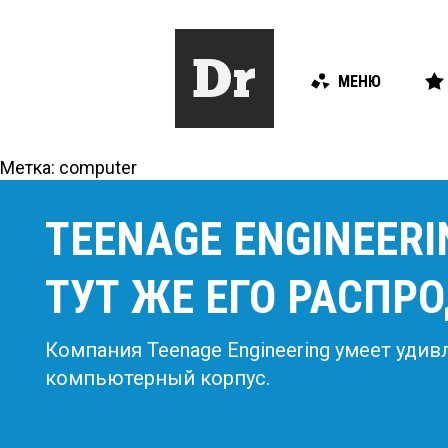
МЕНЮ
Метка:
computer
TEENAGE ENGINEERI
ТУТ ЖЕ ЕГО РАСПР
Компания Teenage Engineering умеет удив
компьютерный корпус.