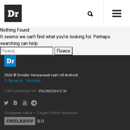
Nothing Found
It seems we can’t find what you’re looking for. Perhaps
searching can help.
Найти:
2026 © Droider. Нескучный сайт об Android
О Проекте
Rusonyx
Сайт размещен на
Создание сайта — Студия Олега Чулакова