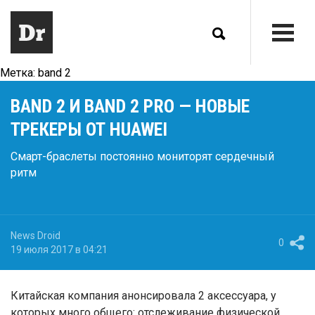
Метка:
band 2
BAND 2 И BAND 2 PRO — НОВЫЕ
ТРЕКЕРЫ ОТ HUAWEI
Смарт-браслеты постоянно мониторят сердечный
ритм
News Droid
0
19 июля 2017 в 04:21
Китайская компания анонсировала 2 аксессуара, у
которых много общего: отслеживание физической