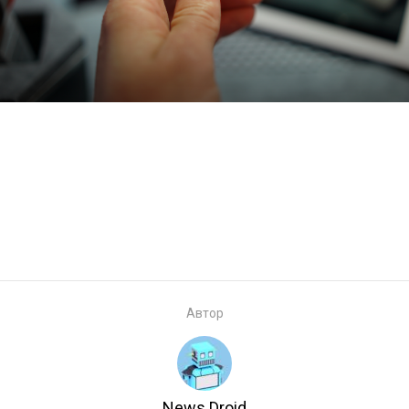
Автор
News Droid