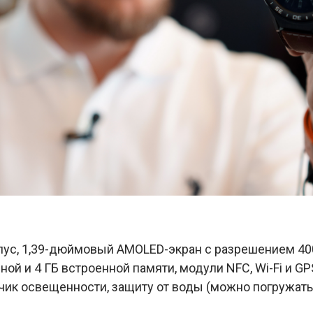
ус, 1,39-дюймовый AMOLED-экран с разрешением 400 
вной и 4 ГБ встроенной памяти, модули NFC, Wi-Fi и G
чик освещенности, защиту от воды (можно погружатьс