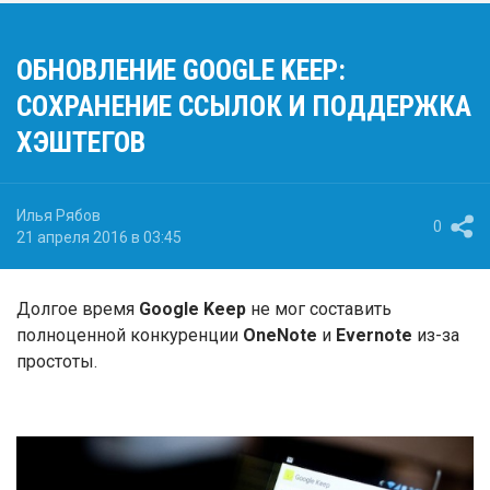
ОБНОВЛЕНИЕ GOOGLE KEEP:
СОХРАНЕНИЕ ССЫЛОК И ПОДДЕРЖКА
ХЭШТЕГОВ
Илья Рябов
0
21 апреля 2016 в 03:45
Долгое время
Google Keep
не мог составить
полноценной конкуренции
OneNote
и
Evernote
из-за
простоты.