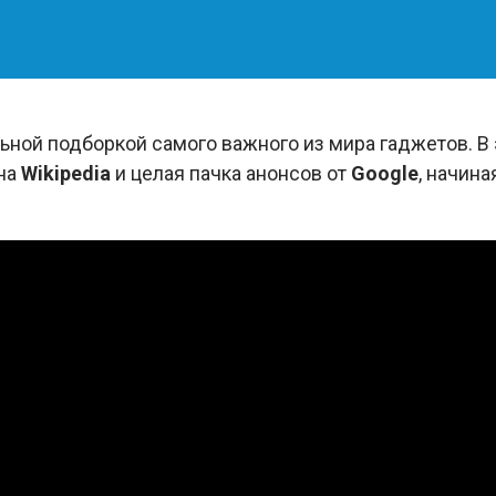
ной подборкой самого важного из мира гаджетов. В
на
Wikipedia
и целая пачка анонсов от
Google
, начин