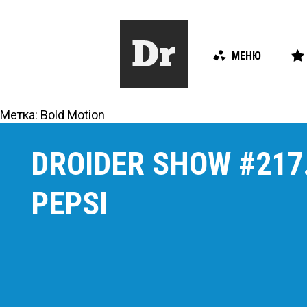
МЕНЮ
Метка:
Bold Motion
DROIDER SHOW #21
PEPSI