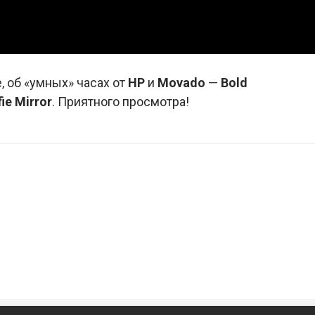
, об «умных» часах от
HP
и
Movado
—
Bold
ie Mirror
. Приятного просмотра!