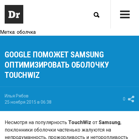
Метка:
оболчка
GOOGLE ПОМОЖЕТ SAMSUNG
ОПТИМИЗИРОВАТЬ ОБОЛОЧКУ
TOUCHWIZ
Илья Рябов
0
25 ноября 2015 в 06:38
Несмотря на популярность
TouchWiz
от
Samsung
,
поклонники оболочки частенько жалуются на
непродуманность, прожорливость и неторопливость