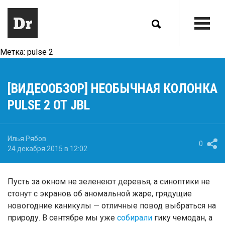
Метка:
pulse 2
[ВИДЕООБЗОР] НЕОБЫЧНАЯ КОЛОНКА
PULSE 2 ОТ JBL
Илья Рябов
0
24 декабря 2015 в 12:02
Пусть за окном не зеленеют деревья, а синоптики не
стонут с экранов об аномальной жаре, грядущие
новогодние каникулы — отличные повод выбраться на
природу. В сентябре мы уже
собирали
гику чемодан, а