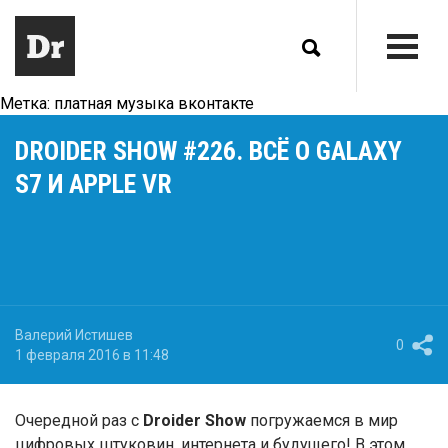
Метка:
платная музыка вконтакте
DROIDER SHOW #226. ВСЁ О GALAXY
S7 И APPLE VR
Валерий Истишев
0
1 февраля 2016 в 11:48
Очередной раз с
Droider Show
погружаемся в мир
цифровых штуковин, интернета и будущего! В этом