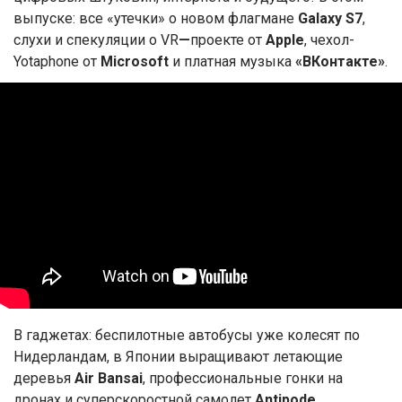
выпуске: все «утечки» о новом флагмане
Galaxy S7
,
слухи и спекуляции о VR
—
проекте от
Apple
, чехол-
Yotaphone от
Microsoft
и платная музыка
«ВКонтакте»
.
В гаджетах: беспилотные автобусы уже колесят по
Нидерландам, в Японии выращивают летающие
деревья
Air Bansai
, профессиональные гонки на
дронах и суперскоростной самолет
Antipode
,