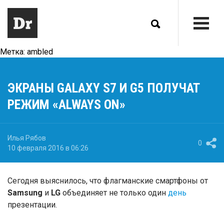
Метка:
ambled
ЭКРАНЫ GALAXY S7 И G5 ПОЛУЧАТ
РЕЖИМ «ALWAYS ON»
Илья Рябов
0
10 февраля 2016 в 06:26
Сегодня выяснилось, что флагманские смартфоны от
Samsung
и
LG
объединяет не только один
день
презентации.