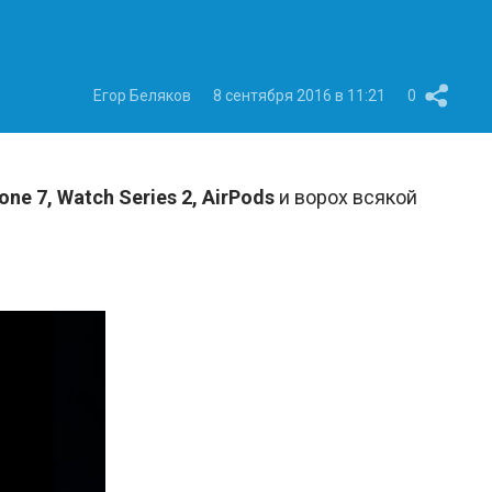
Егор Беляков
8 сентября 2016 в 11:21
0
one 7, Watch Series 2, AirPods
и ворох всякой