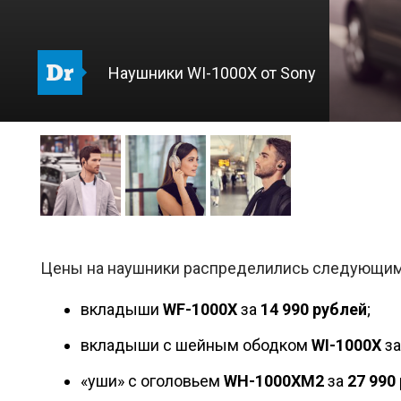
Наушники WI-1000X от Sony
Цены на наушники распределились следующим
вкладыши
WF
-1000
X
за
14 990 рублей
;
вкладыши с шейным ободком
WI
-1000
X
з
«уши» с оголовьем
WH
-1000
XM
2
за
27 990