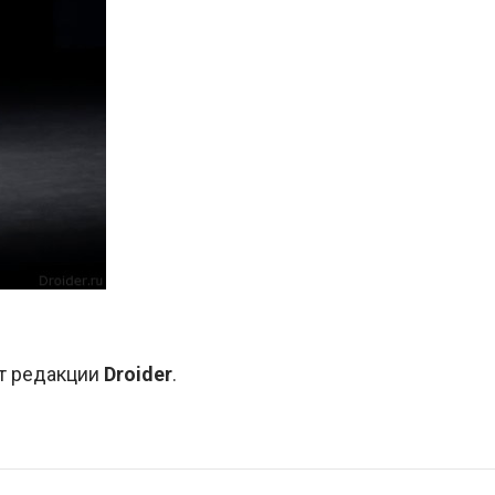
от редакции
Droider
.