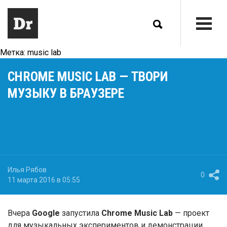
Метка:
music lab
CHROME MUSIC LAB — ТВОРИ
МУЗЫКУ В БРАУЗЕРЕ
Илья Рябов
0
11 марта 2016 в 05:55
Вчера
Google
запустила
Chrome Music Lab
— проект
для музыкальных экспериментов и демонстрации