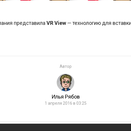
пания представила
VR View
— технологию для вставки
Автор
Илья Рябов
1 апреля 2016 в 03:25