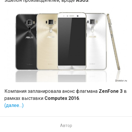
эшелон производителей, вроде
ASUS
.
Компания запланировала анонс флагмана
ZenFone 3
в
рамках выставки
Computex 2016
.
(далее…)
Автор