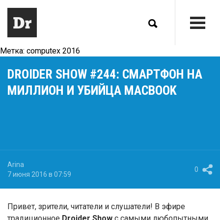
Метка:
computex 2016
DROIDER SHOW #244: СМАРТФОН НА
МИЛЛИОН И УБИЙЦА MACBOOK
Arina
0
7 июня 2016 в 07:59
Привет, зрители, читатели и слушатели! В эфире
традиционное
Droider Show
с самыми любопытными