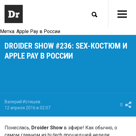
Метка:
Apple Pay в России
DROIDER SHOW #236: SEX-КОСТЮМ И
APPLE PAY В РОССИИ
Валерий Истишев
0
12 апреля 2016 в 02:07
Понеслась,
Droider Show
в эфире! Как обычно, о
самом главном из hi-tech прошедшей недели: