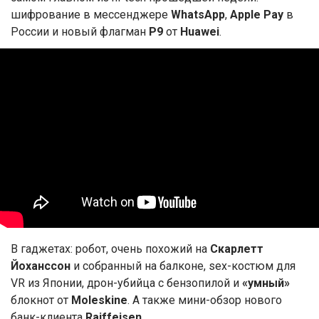
шифрование в мессенджере
WhatsApp
,
Apple Pay
в
России и новый флагман
P9
от
Huawei
.
В гаджетах: робот, очень похожий на
Скарлетт
Йоханcсон
и собранный на балконе, sex-костюм для
VR из Японии, дрон-убийца с бензопилой и
«умный»
блокнот от
Moleskine
. А также мини-обзор нового
банк-клиента
Raiffeisen
.